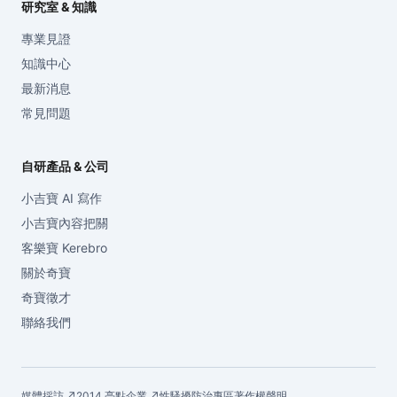
研究室 & 知識
專業見證
知識中心
最新消息
常見問題
自研產品 & 公司
小吉寶 AI 寫作
小吉寶內容把關
客樂寶 Kerebro
關於奇寶
奇寶徵才
聯絡我們
媒體採訪 ↗
2014 亮點企業 ↗
性騷擾防治專區
著作權聲明