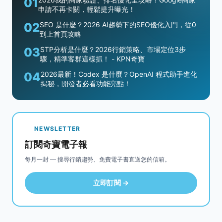
01
申請不再卡關，輕鬆提升曝光！
02
SEO 是什麼？2026 AI趨勢下的SEO優化入門，從0
到上首頁攻略
03
STP分析是什麼？2026行銷策略、市場定位3步
驟，精準客群這樣抓！ - KPN奇寶
04
2026最新！Codex 是什麼？OpenAI 程式助手進化
揭秘，開發者必看功能亮點！
NEWSLETTER
訂閱奇寶電子報
每月一封 — 搜尋行銷趨勢、免費電子書直送您的信箱。
立即訂閱 →