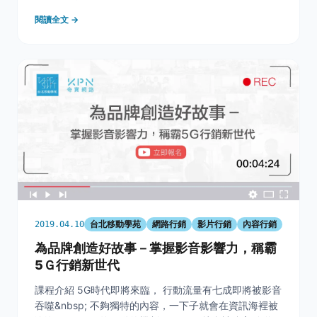
銷售，準備拍攝影片前，不妨了解一下影音廣告的3大吸
閱讀全文 →
睛關鍵，幫助你在製作影音時更順利！ &nbsp; 研究中芝
加哥的一位焦點團體成員表示： 「現在能夠收
台北移動學苑
網路行銷
影片行銷
內容行銷
2019.04.10
為品牌創造好故事－掌握影音影響力，稱霸
5Ｇ行銷新世代
課程介紹 5G時代即將來臨， 行動流量有七成即將被影音
吞噬&nbsp; 不夠獨特的內容，一下子就會在資訊海裡被