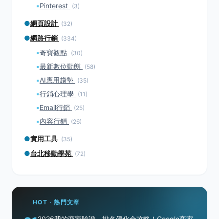
▪
Pinterest
(3)
●
網頁設計
(32)
●
網路行銷
(334)
▪
奇寶觀點
(30)
▪
最新數位動態
(58)
▪
AI應用趨勢
(35)
▪
行銷心理學
(11)
▪
Email行銷
(25)
▪
內容行銷
(26)
●
實用工具
(35)
●
台北移動學苑
(72)
HOT · 熱門文章
2026我的商家驗證、排名優化全攻略！Google商家