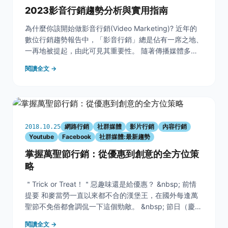
2023影音行銷趨勢分析與實用指南
為什麼你該開始做影音行銷(Video Marketing)? 近年的
數位行銷趨勢報告中，「影音行銷」總是佔有一席之地、
一再地被提起，由此可見其重要性。 隨著傳播媒體多元
化、消費者行為改變，影音行銷在數位行銷中有舉足輕重
閱讀全文 →
的分量。尤其，當市場上的企業大多投入影音行銷與消費
者更進一步的接觸，而你沒有跟進這
網路行銷
社群媒體
影片行銷
內容行銷
2018.10.25
Youtube
Facebook
社群媒體:最新趨勢
掌握萬聖節行銷：從優惠到創意的全方位策
略
＂Trick or Treat！＂惡趣味還是給優惠？ &nbsp; 前情
提要 和麥當勞一直以來都不合的漢堡王，在國外每逢萬
聖節不免俗都會調侃一下這個勁敵。 &nbsp; 節日（慶）
行銷，是行銷人入門推薦手段，非常好借題發揮！像台灣
閱讀全文 →