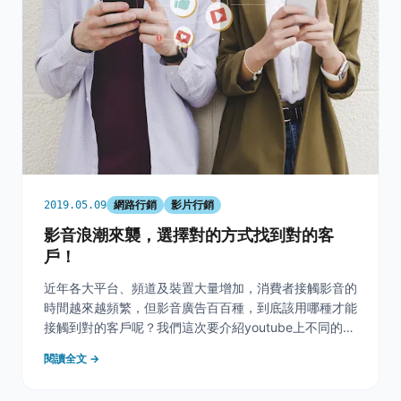
網路行銷
影片行銷
2019.05.09
影音浪潮來襲，選擇對的方式找到對的客
戶！
近年各大平台、頻道及裝置大量增加，消費者接觸影音的
時間越來越頻繁，但影音廣告百百種，到底該用哪種才能
接觸到對的客戶呢？我們這次要介紹youtube上不同的影
音廣告類型，並說明執行廣告時需注意的數據以及奇寶優
閱讀全文 →
化的經驗。 &nbsp; 近幾年隨著行動網路的普及，觀看影
音的比例不斷提升。 Deloitte