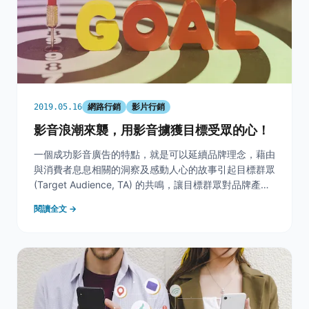
網路行銷
影片行銷
2019.05.16
影音浪潮來襲，用影音擄獲目標受眾的心！
一個成功影音廣告的特點，就是可以延續品牌理念，藉由
與消費者息息相關的洞察及感動人心的故事引起目標群眾
(Target Audience, TA) 的共鳴，讓目標群眾對品牌產生
好感，不僅印象深刻、能記住，並且在購買決策前期會優
閱讀全文 →
先考慮此品牌產品。進而產生購買行為，甚至能將品牌推
薦給其他人！因此掌握影音廣告