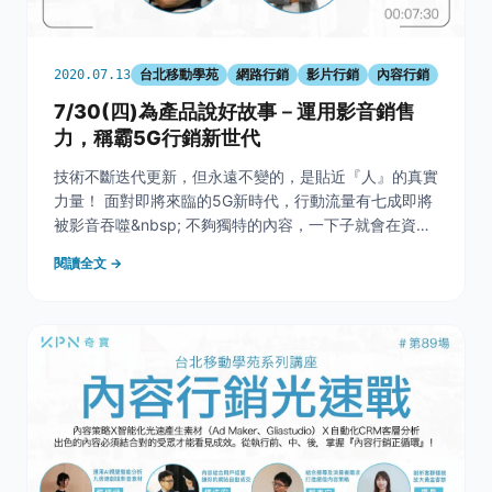
台北移動學苑
網路行銷
影片行銷
內容行銷
2020.07.13
7/30(四)為產品說好故事－運用影音銷售
力，稱霸5G行銷新世代
技術不斷迭代更新，但永遠不變的，是貼近『人』的真實
力量！ 面對即將來臨的5G新時代，行動流量有七成即將
被影音吞噬&nbsp; 不夠獨特的內容，一下子就會在資訊
海裡被淹沒&nbsp; 不夠互動的機制， 一下子就會被遺忘
閱讀全文 →
因此身為注重成效的你，必須懂得用影音為產品說好故
事！ 本月台北移動學苑特別邀請到影