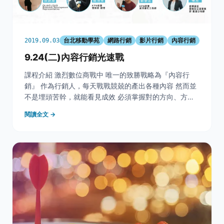
台北移動學苑
網路行銷
影片行銷
內容行銷
2019.09.03
9.24(二)內容行銷光速戰
課程介紹 激烈數位商戰中 唯一的致勝戰略為『內容行
銷』 作為行銷人，每天戰戰競兢的產出各種內容 然而並
不是埋頭苦幹，就能看見成效 必須掌握對的方向、方法
將正確內容提供給對的受眾 本月台北移動學苑將從執行
閱讀全文 →
前、中、後 三大面向帶您剖析內容行銷有效方向 立即報
名（超連結） 課程大綱 執行前 一、從需求出