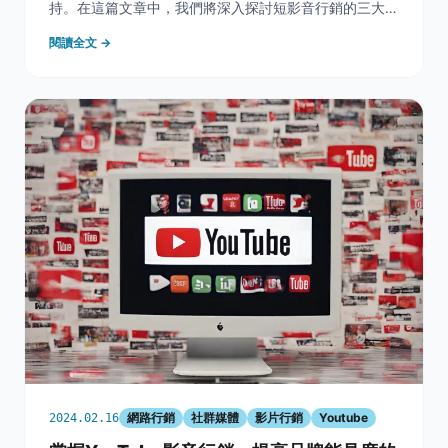
持。在這篇文章中，我們將深入探討短影音行銷的三大必
勝公式並解析成功案例，讓你的品牌在眾多競爭者中脫穎
閱讀全文 →
而出。 一、短影音平台與年輕消費者行為洞察 短影音平
台崛起：Instagram Reels、LINE
網路行銷
社群媒體
影片行銷
Youtube
2024.02.16