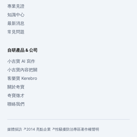
專業見證
知識中心
最新消息
常見問題
自研產品 & 公司
小吉寶 AI 寫作
小吉寶內容把關
客樂寶 Kerebro
關於奇寶
奇寶徵才
聯絡我們
媒體採訪 ↗
2014 亮點企業 ↗
性騷擾防治專區
著作權聲明