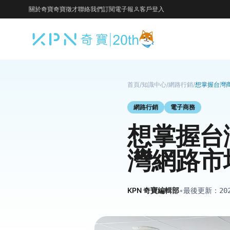
關於奇寶
奇寶徵才
聯絡我們
訂閱電子報
客戶登入
首頁
/
知識中心
/
網路行銷
/
想掌握台灣
網路行銷
電子商務
想掌握台
灣網路市
KPN 奇寶編輯部
•
最後更新：
20