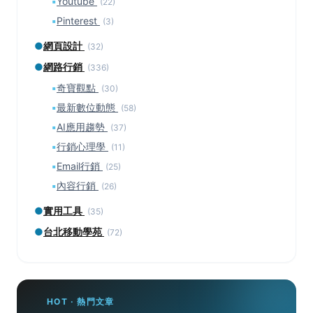
▪
Youtube
(22)
▪
Pinterest
(3)
●
網頁設計
(32)
●
網路行銷
(336)
▪
奇寶觀點
(30)
▪
最新數位動態
(58)
▪
AI應用趨勢
(37)
▪
行銷心理學
(11)
▪
Email行銷
(25)
▪
內容行銷
(26)
●
實用工具
(35)
●
台北移動學苑
(72)
HOT · 熱門文章