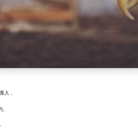
系統匯入，
致的。
－