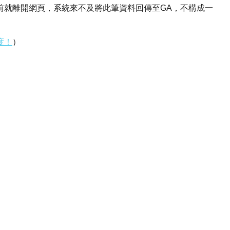
前就離開網頁，系統來不及將此筆資料回傳至GA，不構成一
度！
）
）
）