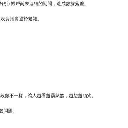
ics (分析) 帳戶尚未連結的期間，造成數據落差。
，報表資訊會過於繁雜。
作階段數不一樣，讓人越看越霧煞煞，越想越頭疼。
麼問題。