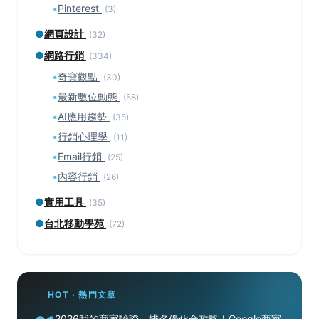
▪
Pinterest
(3)
●
網頁設計
(32)
●
網路行銷
(334)
▪
奇寶觀點
(30)
▪
最新數位動態
(58)
▪
AI應用趨勢
(35)
▪
行銷心理學
(11)
▪
Email行銷
(25)
▪
內容行銷
(26)
●
實用工具
(35)
●
台北移動學苑
(72)
HOT · 熱門文章
2026我的商家驗證、排名優化全攻略！Google商家