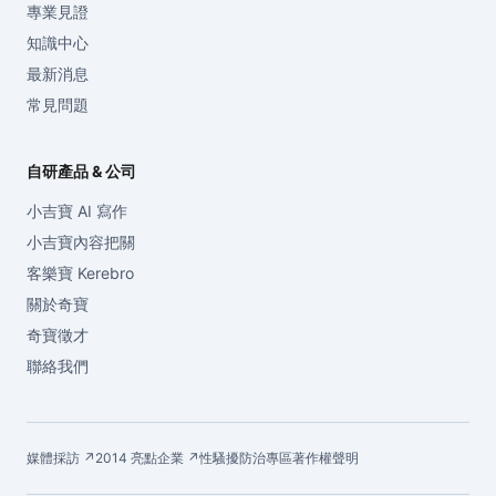
專業見證
知識中心
最新消息
常見問題
自研產品 & 公司
小吉寶 AI 寫作
小吉寶內容把關
客樂寶 Kerebro
關於奇寶
奇寶徵才
聯絡我們
媒體採訪 ↗
2014 亮點企業 ↗
性騷擾防治專區
著作權聲明