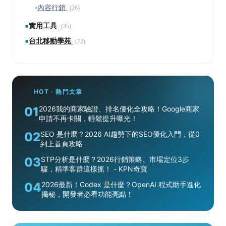
▪
內容行銷
(26)
●
實用工具
(35)
●
台北移動學苑
(72)
HOT · 熱門文章
01
2026我的商家驗證、排名優化全攻略！Google商家
申請不再卡關，輕鬆提升曝光！
02
SEO 是什麼？2026 AI趨勢下的SEO優化入門，從0
到上首頁攻略
03
STP分析是什麼？2026行銷策略、市場定位3步
驟，精準客群這樣抓！ - KPN奇寶
04
2026最新！Codex 是什麼？OpenAI 程式助手進化
揭秘，開發者必看功能亮點！