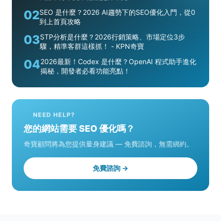
02
SEO 是什麼？2026 AI趨勢下的SEO優化入門，從0
到上首頁攻略
03
STP分析是什麼？2026行銷策略、市場定位3步
驟，精準客群這樣抓！ - KPN奇寶
04
2026最新！Codex 是什麼？OpenAI 程式助手進化
揭秘，開發者必看功能亮點！
NEED HELP?
您的網站需要 SEO 優化嗎？
奇寶顧問將為您提供量身建議 — 免費諮詢，無需綁約。
免費諮詢 →