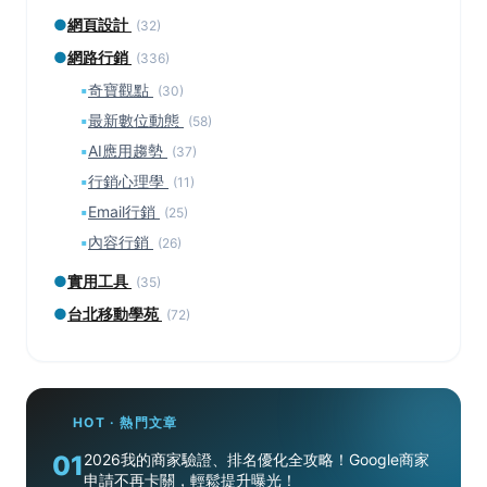
●
網頁設計
(32)
●
網路行銷
(336)
▪
奇寶觀點
(30)
▪
最新數位動態
(58)
▪
AI應用趨勢
(37)
▪
行銷心理學
(11)
▪
Email行銷
(25)
▪
內容行銷
(26)
●
實用工具
(35)
●
台北移動學苑
(72)
HOT · 熱門文章
01
2026我的商家驗證、排名優化全攻略！Google商家
申請不再卡關，輕鬆提升曝光！