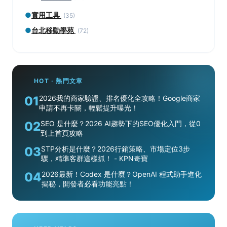
●
實用工具
(35)
●
台北移動學苑
(72)
HOT · 熱門文章
01
2026我的商家驗證、排名優化全攻略！Google商家
申請不再卡關，輕鬆提升曝光！
02
SEO 是什麼？2026 AI趨勢下的SEO優化入門，從0
到上首頁攻略
03
STP分析是什麼？2026行銷策略、市場定位3步
驟，精準客群這樣抓！ - KPN奇寶
04
2026最新！Codex 是什麼？OpenAI 程式助手進化
揭秘，開發者必看功能亮點！