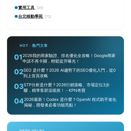
●
實用工具
(35)
●
台北移動學苑
(72)
HOT · 熱門文章
01
2026我的商家驗證、排名優化全攻略！Google商家
申請不再卡關，輕鬆提升曝光！
02
SEO 是什麼？2026 AI趨勢下的SEO優化入門，從0
到上首頁攻略
03
STP分析是什麼？2026行銷策略、市場定位3步
驟，精準客群這樣抓！ - KPN奇寶
04
2026最新！Codex 是什麼？OpenAI 程式助手進化
揭秘，開發者必看功能亮點！
NEED HELP?