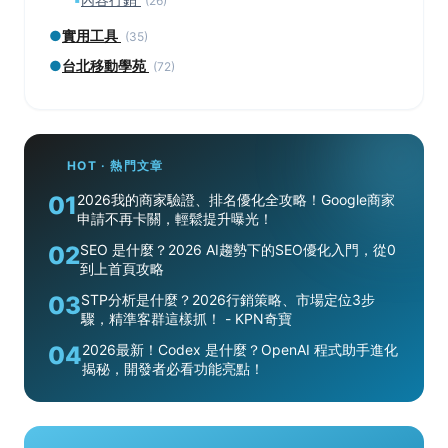
(26)
●
實用工具
(35)
●
台北移動學苑
(72)
HOT · 熱門文章
01
2026我的商家驗證、排名優化全攻略！Google商家
申請不再卡關，輕鬆提升曝光！
02
SEO 是什麼？2026 AI趨勢下的SEO優化入門，從0
到上首頁攻略
03
STP分析是什麼？2026行銷策略、市場定位3步
驟，精準客群這樣抓！ - KPN奇寶
04
2026最新！Codex 是什麼？OpenAI 程式助手進化
揭秘，開發者必看功能亮點！