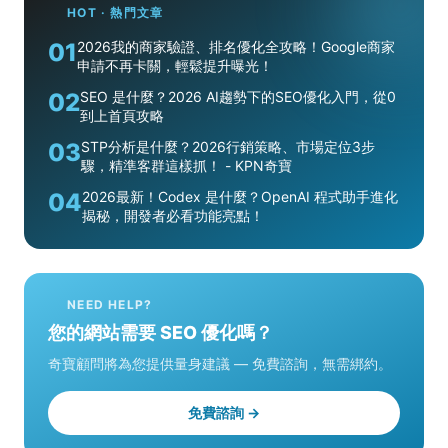
HOT · 熱門文章
01
2026我的商家驗證、排名優化全攻略！Google商家
申請不再卡關，輕鬆提升曝光！
02
SEO 是什麼？2026 AI趨勢下的SEO優化入門，從0
到上首頁攻略
03
STP分析是什麼？2026行銷策略、市場定位3步
驟，精準客群這樣抓！ - KPN奇寶
04
2026最新！Codex 是什麼？OpenAI 程式助手進化
揭秘，開發者必看功能亮點！
NEED HELP?
您的網站需要 SEO 優化嗎？
奇寶顧問將為您提供量身建議 — 免費諮詢，無需綁約。
免費諮詢 →