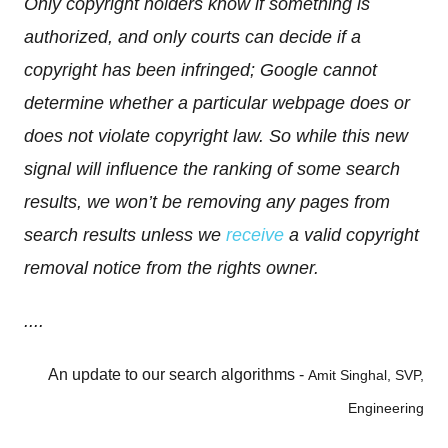
Only copyright holders know if something is
authorized, and only courts can decide if a
copyright has been infringed; Google cannot
determine whether a particular webpage does or
does not violate copyright law. So while this new
signal will influence the ranking of some search
results, we won’t be removing any pages from
search results unless we
receive
a valid copyright
removal notice from the rights owner.
....
An update to our search algorithms -
Amit Singhal, SVP,
Engineering