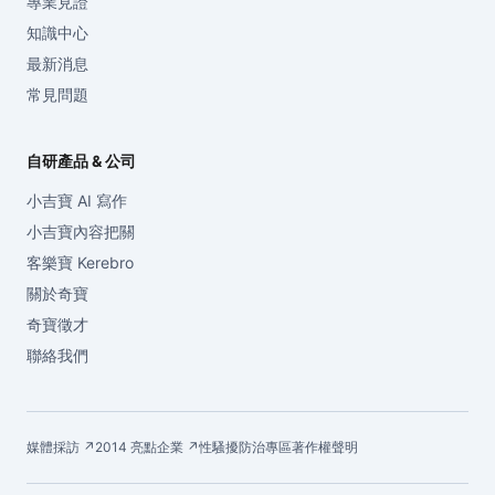
專業見證
知識中心
最新消息
常見問題
自研產品 & 公司
小吉寶 AI 寫作
小吉寶內容把關
客樂寶 Kerebro
關於奇寶
奇寶徵才
聯絡我們
媒體採訪 ↗
2014 亮點企業 ↗
性騷擾防治專區
著作權聲明