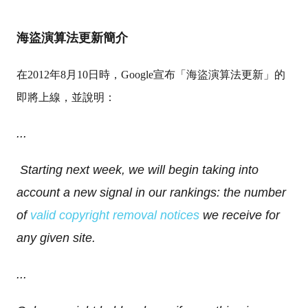
海盜演算法更新簡介
在2012年8月10日時，Google宣布「海盜演算法更新」的
即將上線，並說明：
...
Starting next week, we will begin taking into
account a new signal in our rankings: the number
of
valid copyright removal notices
we receive for
any given site.
...