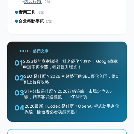
▪
內容行銷
(26)
●
實用工具
(35)
●
台北移動學苑
(72)
HOT · 熱門文章
01
2026我的商家驗證、排名優化全攻略！Google商家
申請不再卡關，輕鬆提升曝光！
02
SEO 是什麼？2026 AI趨勢下的SEO優化入門，從0
到上首頁攻略
03
STP分析是什麼？2026行銷策略、市場定位3步
驟，精準客群這樣抓！ - KPN奇寶
04
2026最新！Codex 是什麼？OpenAI 程式助手進化
揭秘，開發者必看功能亮點！