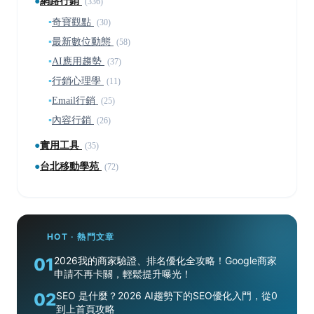
●
網路行銷
(336)
▪
奇寶觀點
(30)
▪
最新數位動態
(58)
▪
AI應用趨勢
(37)
▪
行銷心理學
(11)
▪
Email行銷
(25)
▪
內容行銷
(26)
●
實用工具
(35)
●
台北移動學苑
(72)
HOT · 熱門文章
01
2026我的商家驗證、排名優化全攻略！Google商家
申請不再卡關，輕鬆提升曝光！
02
SEO 是什麼？2026 AI趨勢下的SEO優化入門，從0
到上首頁攻略