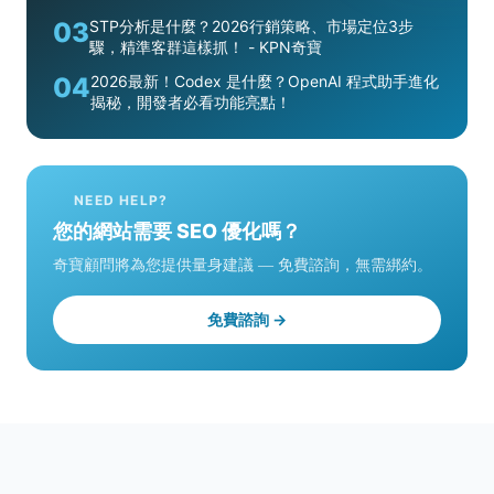
03
STP分析是什麼？2026行銷策略、市場定位3步
驟，精準客群這樣抓！ - KPN奇寶
04
2026最新！Codex 是什麼？OpenAI 程式助手進化
揭秘，開發者必看功能亮點！
NEED HELP?
您的網站需要 SEO 優化嗎？
奇寶顧問將為您提供量身建議 — 免費諮詢，無需綁約。
免費諮詢 →