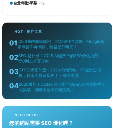
●
台北移動學苑
(72)
HOT · 熱門文章
01
2026我的商家驗證、排名優化全攻略！Google商
家申請不再卡關，輕鬆提升曝光！
02
SEO 是什麼？2026 AI趨勢下的SEO優化入門，
從0到上首頁攻略
03
STP分析是什麼？2026行銷策略、市場定位3步
驟，精準客群這樣抓！ - KPN奇寶
04
2026最新！Codex 是什麼？OpenAI 程式助手進
化揭秘，開發者必看功能亮點！
NEED HELP?
您的網站需要 SEO 優化嗎？