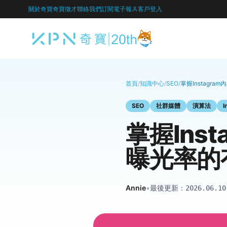
關於奇寶
奇寶徵才
聯絡我們
訂閱電子報
客戶登入
首頁
/
知識中心
/
SEO
/
掌握Instag
SEO
社群媒體
演算法
I
掌握Ins
曝光率的
Annie
•
最後更新：
2026.06.10