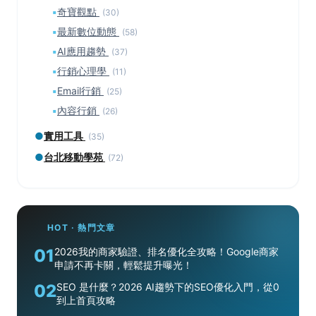
▪
奇寶觀點
(30)
▪
最新數位動態
(58)
▪
AI應用趨勢
(37)
▪
行銷心理學
(11)
▪
Email行銷
(25)
▪
內容行銷
(26)
●
實用工具
(35)
●
台北移動學苑
(72)
HOT · 熱門文章
01
2026我的商家驗證、排名優化全攻略！Google商家
申請不再卡關，輕鬆提升曝光！
02
SEO 是什麼？2026 AI趨勢下的SEO優化入門，從0
到上首頁攻略