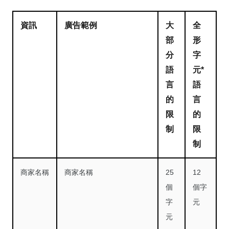
資訊
廣告範例
大
全
部
形
分
字
語
元*
言
語
的
言
限
的
制
限
制
商家名稱
商家名稱
25
12
個
個字
字
元
元