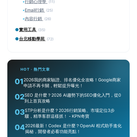
▪
行銷心理學
(11)
▪
Email行銷
(25)
▪
內容行銷
(26)
●
實用工具
(35)
●
台北移動學苑
(72)
HOT · 熱門文章
01
2026我的商家驗證、排名優化全攻略！Google商家
申請不再卡關，輕鬆提升曝光！
02
SEO 是什麼？2026 AI趨勢下的SEO優化入門，從0
到上首頁攻略
03
STP分析是什麼？2026行銷策略、市場定位3步
驟，精準客群這樣抓！ - KPN奇寶
04
2026最新！Codex 是什麼？OpenAI 程式助手進化
揭秘，開發者必看功能亮點！