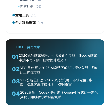
▪
內容行銷
(26)
●
實用工具
(35)
●
台北移動學苑
(72)
HOT · 熱門文章
01
2026我的商家驗證、排名優化全攻略！Google商家
申請不再卡關，輕鬆提升曝光！
02
SEO 是什麼？2026 AI趨勢下的SEO優化入門，從0
到上首頁攻略
03
STP分析是什麼？2026行銷策略、市場定位3步
驟，精準客群這樣抓！ - KPN奇寶
04
2026最新！Codex 是什麼？OpenAI 程式助手進化
揭秘，開發者必看功能亮點！