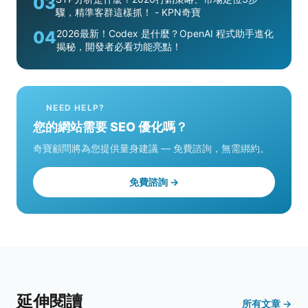
03
驟，精準客群這樣抓！ - KPN奇寶
04
2026最新！Codex 是什麼？OpenAI 程式助手進化
揭秘，開發者必看功能亮點！
NEED HELP?
您的網站需要 SEO 優化嗎？
奇寶顧問將為您提供量身建議 — 免費諮詢，無需綁約。
免費諮詢 →
延伸閱讀
所有文章 →