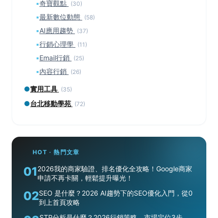
▪
奇寶觀點
(30)
▪
最新數位動態
(58)
▪
AI應用趨勢
(37)
▪
行銷心理學
(11)
▪
Email行銷
(25)
▪
內容行銷
(26)
●
實用工具
(35)
●
台北移動學苑
(72)
HOT · 熱門文章
01
2026我的商家驗證、排名優化全攻略！Google商家
申請不再卡關，輕鬆提升曝光！
02
SEO 是什麼？2026 AI趨勢下的SEO優化入門，從0
到上首頁攻略
STP分析是什麼？2026行銷策略、市場定位3步