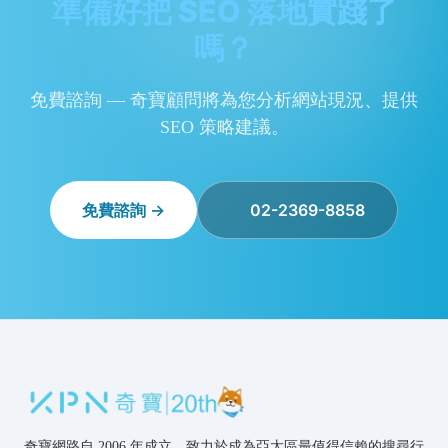
準備好把 SEO 落地實踐了
嗎？
免費諮詢 — 奇寶顧問將為您分析網站現況、提供
SEO 策略建議。
免費諮詢 →
02-2369-8858
奇寶網路自 2006 年成立，致力於成為亞太區最值得信賴的搜尋行