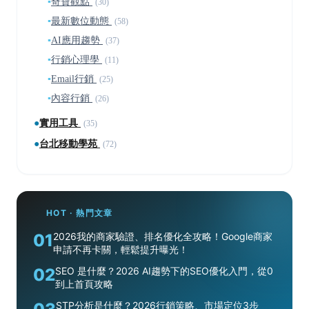
▪
奇寶觀點
(30)
▪
最新數位動態
(58)
▪
AI應用趨勢
(37)
▪
行銷心理學
(11)
▪
Email行銷
(25)
▪
內容行銷
(26)
●
實用工具
(35)
●
台北移動學苑
(72)
HOT · 熱門文章
01
2026我的商家驗證、排名優化全攻略！Google商家
申請不再卡關，輕鬆提升曝光！
02
SEO 是什麼？2026 AI趨勢下的SEO優化入門，從0
到上首頁攻略
STP分析是什麼？2026行銷策略、市場定位3步