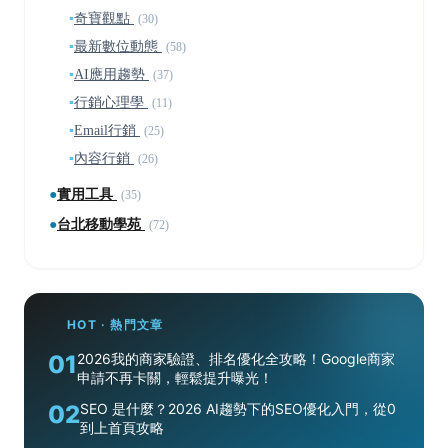
▪
奇寶觀點
(30)
▪
最新數位動態
(58)
▪
AI應用趨勢
(37)
▪
行銷心理學
(11)
▪
Email行銷
(25)
▪
內容行銷
(26)
●
實用工具
(35)
●
台北移動學苑
(72)
HOT · 熱門文章
01
2026我的商家驗證、排名優化全攻略！Google商家
申請不再卡關，輕鬆提升曝光！
02
SEO 是什麼？2026 AI趨勢下的SEO優化入門，從0
到上首頁攻略