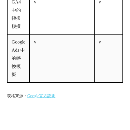
GA4
v
v
中的
轉換
模擬
Google
v
v
Ads 中
的轉
換模
擬
表格來源：
Google官方說明