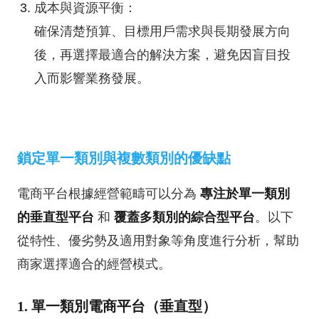
成本與資源平衡：
確保清楚預算、目標用戶需求與長期發展方向
後，再選擇最適合的解決方案，避免因盲目投
入而影響業務發展。
鎖定單一類別與複數類別的優缺點
電商平台根據經營範疇可以分為
專注於單一類別
的垂直型平台
和
覆蓋多類別的綜合型平台
。以下
從特性、優劣勢及適用對象等角度進行分析，幫助
商家選擇適合的經營模式。
1. 單一類別電商平台（垂直型）