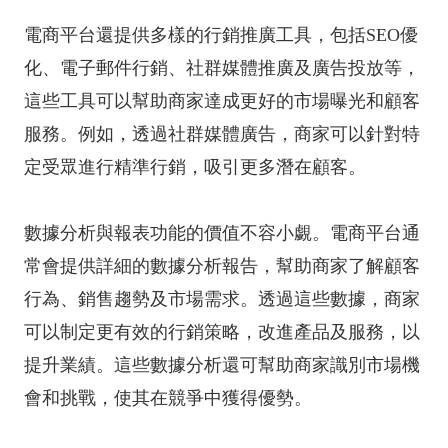
電商平台還提供多樣的行銷推廣工具，包括SEO優
化、電子郵件行銷、社群媒體推廣及廣告投放等，
這些工具可以幫助商家達成更好的市場曝光和顧客
服務。例如，透過社群媒體廣告，商家可以針對特
定受眾進行精準行銷，吸引更多潛在顧客。
數據分析與報表功能的價值不容小覷。電商平台通
常會提供詳細的數據分析報告，幫助商家了解顧客
行為、銷售趨勢及市場需求。透過這些數據，商家
可以制定更有效的行銷策略，改進產品及服務，以
提升業績。這些數據分析還可幫助商家識別市場機
會和挑戰，使其在競爭中獲得優勢。