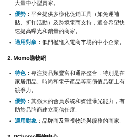
大量中小型賣家。
優勢
：平台提供多樣化促銷工具（如免運補
貼、折扣活動）及跨境電商支持，適合希望快
速提高曝光和銷量的商家。
適用對象
：低門檻進入電商市場的中小企業。
2.
Momo購物網
特色
：專注於品類豐富和通路整合，特別是在
家居用品、時尚和電子產品等高價值品類上有
競爭力。
優勢
：其強大的會員系統和媒體曝光能力，有
助於品牌商建立高信任度。
適用對象
：品牌商及重視物流與服務的商家。
3.
PChome購物中心