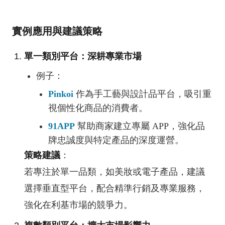
實例應用與建議策略
單一類別平台：深耕專業市場
例子：
Pinkoi
作為手工藝與設計品平台，吸引重
視個性化商品的消費者。
91APP
幫助商家建立專屬 APP，強化品
牌忠誠度與特定產品的深度運營。
策略建議
：
若專注於單一品類，如美妝或電子產品，建議
選擇垂直型平台，配合精準行銷及專業服務，
強化在利基市場的競爭力。