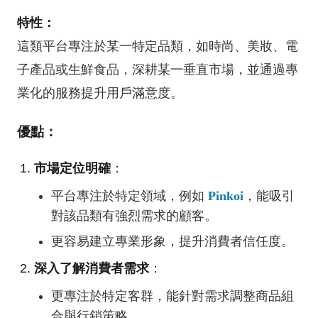
特性：
這類平台專注於某一特定品類，如時尚、美妝、電
子產品或生鮮食品，深耕某一垂直市場，並通過專
業化的服務提升用戶滿意度。
優點：
市場定位明確
：
平台專注於特定領域，例如
Pinkoi
，能吸引
對該品類有強烈需求的顧客。
更容易建立專業形象，提升消費者信任度。
深入了解消費者需求
：
更專注於特定客群，能針對需求調整商品組
合與行銷策略。