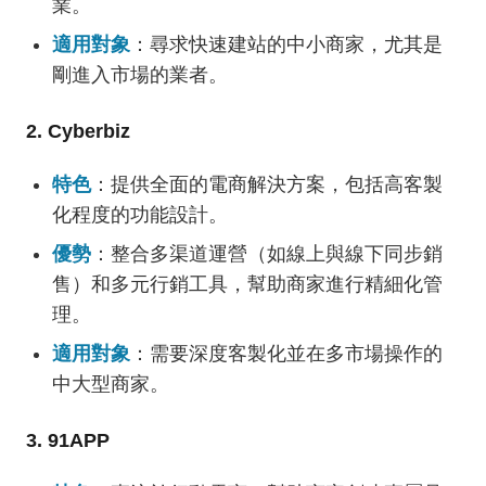
業。
適用對象
：尋求快速建站的中小商家，尤其是
剛進入市場的業者。
2.
Cyberbiz
特色
：提供全面的電商解決方案，包括高客製
化程度的功能設計。
優勢
：整合多渠道運營（如線上與線下同步銷
售）和多元行銷工具，幫助商家進行精細化管
理。
適用對象
：需要深度客製化並在多市場操作的
中大型商家。
3.
91APP