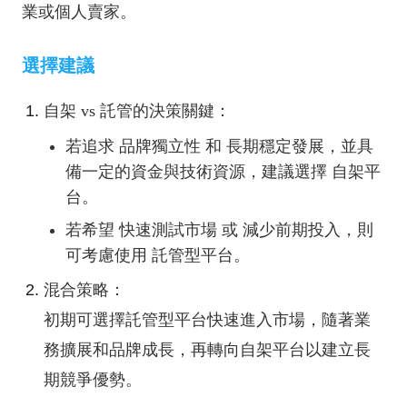
業或個人賣家。
選擇建議
自架 vs 託管的決策關鍵：
若追求 品牌獨立性 和 長期穩定發展，並具
備一定的資金與技術資源，建議選擇 自架平
台。
若希望 快速測試市場 或 減少前期投入，則
可考慮使用 託管型平台。
混合策略：
初期可選擇託管型平台快速進入市場，隨著業
務擴展和品牌成長，再轉向自架平台以建立長
期競爭優勢。