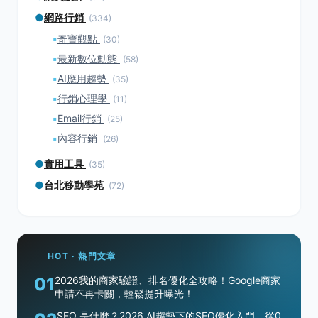
●
網路行銷
(334)
▪
奇寶觀點
(30)
▪
最新數位動態
(58)
▪
AI應用趨勢
(35)
▪
行銷心理學
(11)
▪
Email行銷
(25)
▪
內容行銷
(26)
●
實用工具
(35)
●
台北移動學苑
(72)
HOT · 熱門文章
01
2026我的商家驗證、排名優化全攻略！Google商家
申請不再卡關，輕鬆提升曝光！
SEO 是什麼？2026 AI趨勢下的SEO優化入門，從0