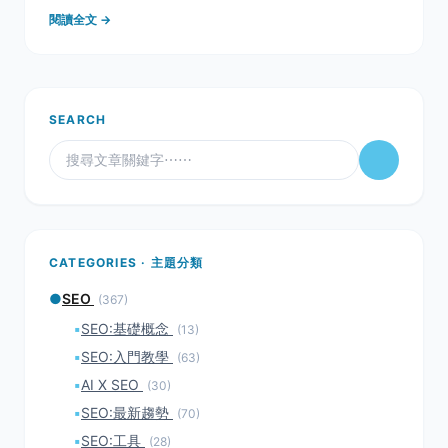
什麼方法是比做A/B測試來得快又清楚，如果你對A/B測
閱讀全文 →
試不熟，沒關係，以下我們列出10項該做與不該做的事
情，導引你將A/B
SEARCH
CATEGORIES · 主題分類
●
SEO
(367)
▪
SEO:基礎概念
(13)
▪
SEO:入門教學
(63)
▪
AI X SEO
(30)
▪
SEO:最新趨勢
(70)
▪
SEO:工具
(28)