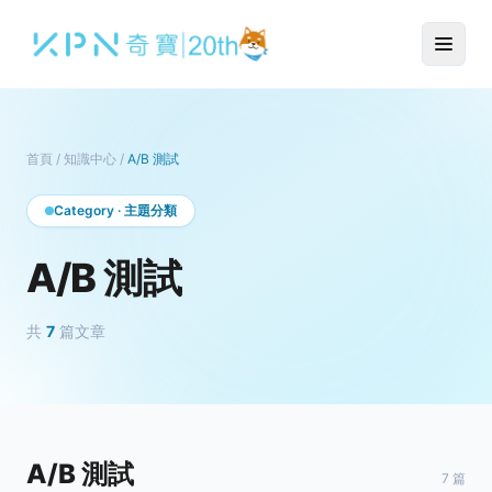
首頁
/
知識中心
/
A/B 測試
Category · 主題分類
A/B 測試
共
7
篇文章
A/B 測試
7 篇