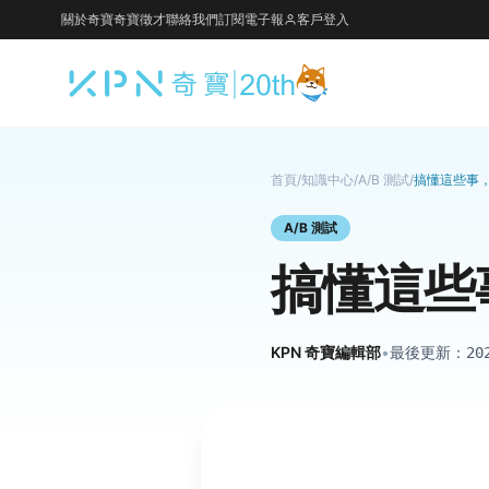
關於奇寶
奇寶徵才
聯絡我們
訂閱電子報
客戶登入
首頁
/
知識中心
/
A/B 測試
/
搞懂這些事，
A/B 測試
搞懂這些
KPN 奇寶編輯部
•
最後更新：
20