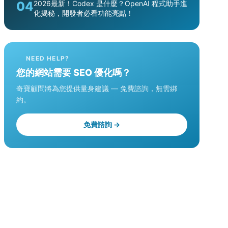
04
2026最新！Codex 是什麼？OpenAI 程式助手進
化揭秘，開發者必看功能亮點！
NEED HELP?
您的網站需要 SEO 優化嗎？
奇寶顧問將為您提供量身建議 — 免費諮詢，無需綁
約。
免費諮詢 →