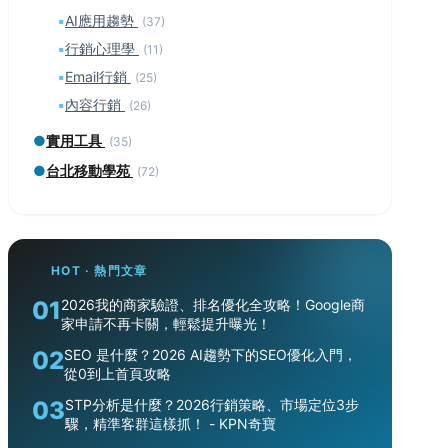
▪
AI應用趨勢
(37)
▪
行銷心理學
(11)
▪
Email行銷
(25)
▪
內容行銷
(26)
●
實用工具
(35)
●
台北移動學苑
(72)
HOT · 熱門文章
01
2026我的商家驗證、排名優化全攻略！Google商
家申請不再卡關，輕鬆提升曝光！
02
SEO 是什麼？2026 AI趨勢下的SEO優化入門，
從0到上首頁攻略
03
STP分析是什麼？2026行銷策略、市場定位3步
驟，精準客群這樣抓！ - KPN奇寶