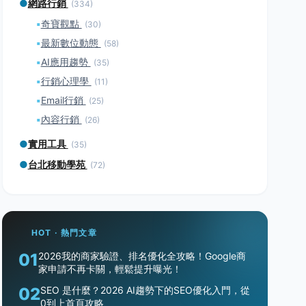
●
網路行銷
(334)
▪
奇寶觀點
(30)
▪
最新數位動態
(58)
▪
AI應用趨勢
(35)
▪
行銷心理學
(11)
▪
Email行銷
(25)
▪
內容行銷
(26)
●
實用工具
(35)
●
台北移動學苑
(72)
HOT · 熱門文章
01
2026我的商家驗證、排名優化全攻略！Google商
家申請不再卡關，輕鬆提升曝光！
02
SEO 是什麼？2026 AI趨勢下的SEO優化入門，從
0到上首頁攻略