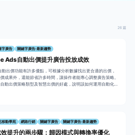
26 篇
鍵字廣告
關鍵字廣告:最新趨勢
gle Ads自動出價提升廣告投放成效
Ads的自動出價功能有許多優點，可根據分析數據找出更合適的出價，
競價成果外，還能節省許多時間，讓操作者能專心調整廣告策略。
出自動出價策略類型及智慧出價的好處，說明該如何運用自動化與
省時間並提高投資報酬率。讓你在投放廣告上，有更大的彈性～
北移動學苑
網路行銷
關鍵字廣告
關鍵字廣告:最新趨勢
成效提升的兩步驟：歸因模式與轉換率優化