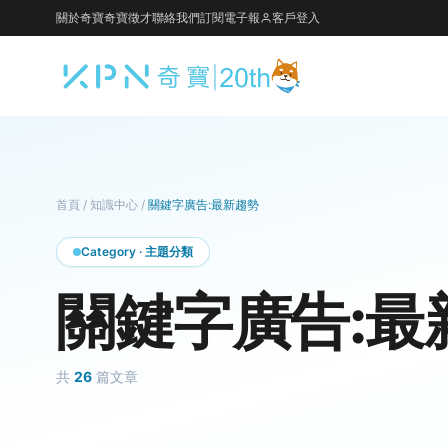
關於奇寶
奇寶徵才
聯絡我們
訂閱電子報
客戶登入
首頁
/
知識中心
/
關鍵字廣告:最新趨勢
Category · 主題分類
關鍵字廣告:最
共
26
篇文章