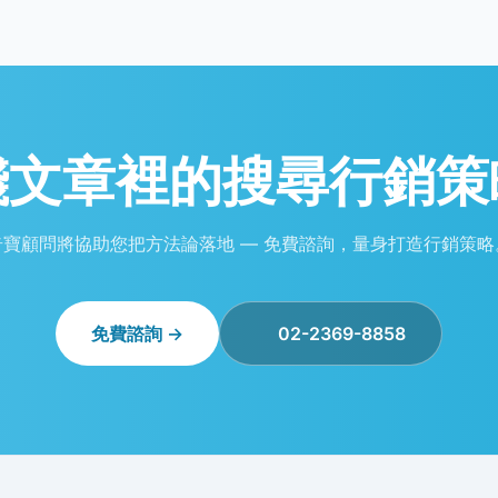
踐文章裡的
搜尋行銷策
奇寶顧問將協助您把方法論落地 — 免費諮詢，量身打造行銷策略
免費諮詢 →
02-2369-8858