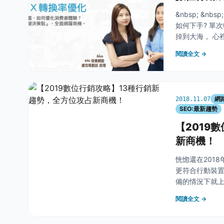
&nbsp; &nb
如何下手? 單
掉到大海， 心
位行銷成效，全
閱讀全文 →
網
2018.11.07
SEO:最新趨勢
【2019
新商機！
恍惚還在201
更符合行動裝置的
備的情況下就
列的2019年
閱讀全文 →
先