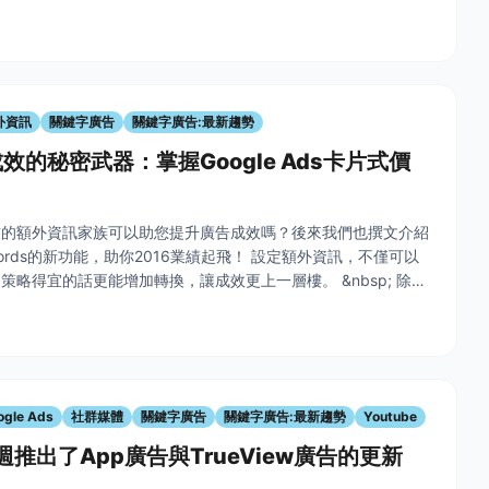
占流量大宗，但仍有部分產業倚賴yahoo，BingAds即提供與
外資訊
關鍵字廣告
關鍵字廣告:最新趨勢
效的秘密武器：掌握Google Ads卡片式價
前的額外資訊家族可以助您提升廣告成效嗎？後來我們也撰文介紹
Adwords的新功能，助你2016業績起飛！ 設定額外資訊，不僅可以
策略得宜的話更能增加轉換，讓成效更上一層樓。 &nbsp; 除了
功能以外，Google 今年七月推出價格額外資訊，讓
ogle Ads
社群媒體
關鍵字廣告
關鍵字廣告:最新趨勢
Youtube
上週推出了App廣告與TrueView廣告的更新