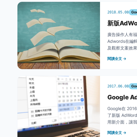
Go
2018.05.08
新版AdW
廣告操作人有福
Adwords
及觀察文案效果
於操作廣告的朋
閱讀全文 →
Go
2017.06.08
Google
Google在 2
了新版 AdW
用新介面，讓我們
告介面終於陸續
閱讀全文 →