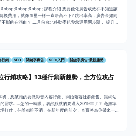
sp; &nbsp;&nbsp;&nbsp; 課程介紹 想要優化廣告成效卻不知道該
次轉換費用，就像血壓一樣一直居高不下? 跳出率高，廣告金如同
裡不斷的在淌血？ 二月份台北移動學苑帶您運用兩步驟， 提升數
面網羅商機。 第一步：善用數據歸因模
路行銷
SEO
關鍵字廣告
SEO:入門
關鍵字廣告:最新趨勢
數位行銷攻略】13種行銷新趨勢，全方位攻占
8年初，想破頭的要做影音內容行銷、開始藉著社群銷售、讓網站
需求......怎的一轉眼，居然默默的要邁入2019年了？ 毫無準
上場打仗，任誰都吃不消，在新年度的前夕，奇寶將為你帶來一系
網路行銷趨勢重點整理。 做為一系列行銷趨勢攻略的前情提要，會