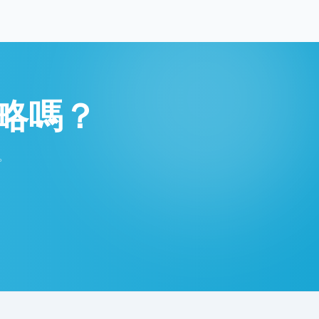
略嗎？
。