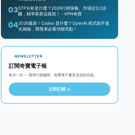
03
STP分析是什麼？2026行銷策略、市場定位3步
驟，精準客群這樣抓！ - KPN奇寶
04
2026最新！Codex 是什麼？OpenAI 程式助手進
化揭秘，開發者必看功能亮點！
NEWSLETTER
訂閱奇寶電子報
每月一封 — 搜尋行銷趨勢、免費電子書直送您的信箱。
立即訂閱 →