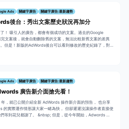
ogle Ads
關鍵字廣告
關鍵字廣告:最新趨勢
ords後台：秀出文案歷史狀況再加分
了！ 吸引人的廣告，都會有個成功的文案。過去的Google
在編輯完文案後，就會自動刪除舊的文案，無法比較新舊文案的差異
。但是！新版的AdWords後台可以看到修改的歷史紀錄了，對
友們真是一大福音啊！ &nbsp; 那歷史紀錄要怎麼看呢？就讓我
ogle Ads
關鍵字廣告
關鍵字廣告:最新趨勢
 Adwords 廣告新介面搶先看！
016 年，就已公開介紹全新 AdWords 操作新介面的預告， 也分享
ords 的實際運作情形讓大家一睹為快， 但卻遲遲沒讓操作者直接使
等到花兒都謝了。 &nbsp; 但是，從今年開始，Adwords 廣
上線了！ 雖然目前還是掛著測試版