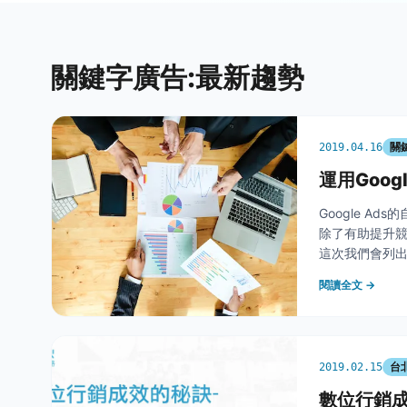
關鍵字廣告:最新趨勢
關
2019.04.16
運用Goo
Google 
除了有助提升
這次我們會列
智能出價，節
閱讀全文 →
&nbsp
台
2019.02.15
數位行銷