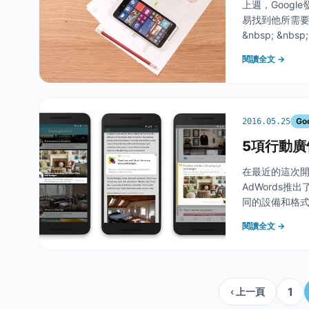
上週，Goog
易找到他所需要
&nbsp; &n
的應用程式廣告能
閱讀全文 →
Go
2016.05.25
5項行動廣
在最近的這次開發
AdWords
同的設備和格式
相關廣告。&nb
閱讀全文 →
1
‹ 上一頁