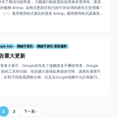
le發布了兩項功能革新，力圖讓行動裝置的使用者有需求時，更容
的服務 &nbsp; 這兩項更新目前已經可供全球的廣告主使用嘍！
bsp; （一）通用應用程式廣告的更新 &nbsp; 通用應用程式讓廣告主
夠透過Google搜尋、Play商店、
ogle Ads
關鍵字廣告
關鍵字廣告:最新趨勢
告重大更新
者大會中，Google宣布為了接觸更多手機使用者，Google
推出了新的工具和功能，包括擴大搜尋結果描述空間、讓廣告適應不
，針對不同裝置調整出價、以及在Google地圖中允許商家刊登
sp;每年使用者在Google搜尋的萬億多筆詞條中，就有
2
3
下一頁 ›