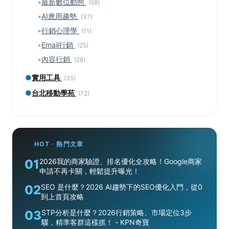
▪
最新數位動態
(58)
▪
AI應用趨勢
(37)
▪
行銷心理學
(11)
▪
Email行銷
(25)
▪
內容行銷
(26)
●
實用工具
(35)
●
台北移動學苑
(72)
HOT · 熱門文章
01
2026我的商家驗證、排名優化全攻略！Google商家
申請不再卡關，輕鬆提升曝光！
02
SEO 是什麼？2026 AI趨勢下的SEO優化入門，從0
到上首頁攻略
03
STP分析是什麼？2026行銷策略、市場定位3步
驟，精準客群這樣抓！ - KPN奇寶