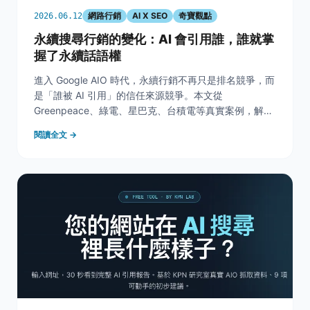
網路行銷
AI X SEO
奇寶觀點
2026.06.12
永續搜尋行銷的變化：AI 會引用誰，誰就掌
握了永續話語權
進入 Google AIO 時代，永續行銷不再只是排名競爭，而
是「誰被 AI 引用」的信任來源競爭。本文從
Greenpeace、綠電、星巴克、台積電等真實案例，解析
品牌官網、政府機構與公益團體在 AI 搜尋中的引用現
閱讀全文 →
況。