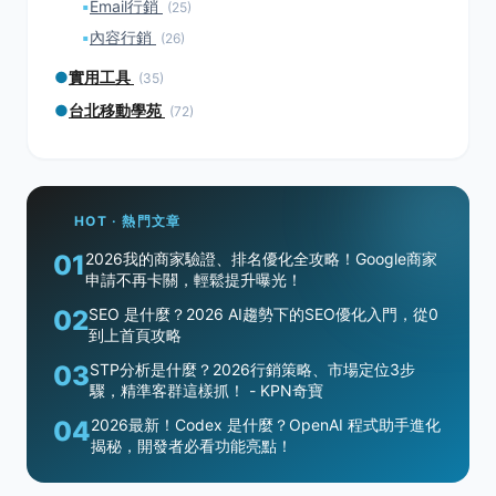
▪
Email行銷
(25)
▪
內容行銷
(26)
●
實用工具
(35)
●
台北移動學苑
(72)
HOT · 熱門文章
01
2026我的商家驗證、排名優化全攻略！Google商家
申請不再卡關，輕鬆提升曝光！
02
SEO 是什麼？2026 AI趨勢下的SEO優化入門，從0
到上首頁攻略
03
STP分析是什麼？2026行銷策略、市場定位3步
驟，精準客群這樣抓！ - KPN奇寶
04
2026最新！Codex 是什麼？OpenAI 程式助手進化
揭秘，開發者必看功能亮點！