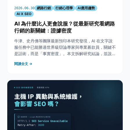
網路行銷
行銷心理學
AI應用趨勢
2026.06.30
AI X SEO
AI 為什麼比人更會說服？從最新研究看網路
行銷的新關鍵：證據密度
牛津、史丹佛等團隊最新預印本研究發現，AI 在文字說
服任務中已能勝過世界級辯論專家與專業募款員，關鍵不
是話術，而是「事實密度」。本文拆解研究結論，並說明
它對 SEO、AIO / GEO 與官網內容策略的啟示：行銷要
閱讀全文 →
從文案說服，升級為讓 AI 願意引用的證據型內容。