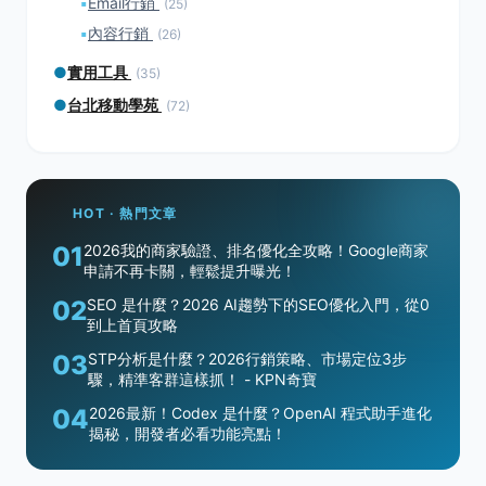
▪
Email行銷
(25)
▪
內容行銷
(26)
●
實用工具
(35)
●
台北移動學苑
(72)
HOT · 熱門文章
01
2026我的商家驗證、排名優化全攻略！Google商家
申請不再卡關，輕鬆提升曝光！
02
SEO 是什麼？2026 AI趨勢下的SEO優化入門，從0
到上首頁攻略
03
STP分析是什麼？2026行銷策略、市場定位3步
驟，精準客群這樣抓！ - KPN奇寶
04
2026最新！Codex 是什麼？OpenAI 程式助手進化
揭秘，開發者必看功能亮點！