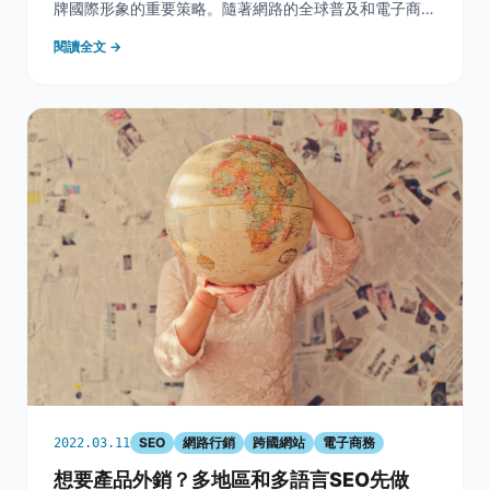
牌國際形象的重要策略。隨著網路的全球普及和電子商務
的蓬勃發展，利用有效的線上策略觸及全球消費者變得越
閱讀全文 →
來越可行。本文將探討如何透過精確的關鍵詞研究與運
用、創建吸引人的標題、優化內容結構、以及利用內部與
外
SEO
網路行銷
跨國網站
電子商務
2022.03.11
想要產品外銷？多地區和多語言SEO先做