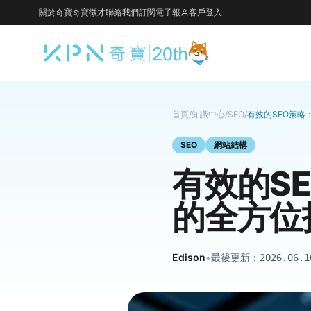
關於奇寶
奇寶徵才
聯絡我們
訂閱電子報
客戶登入
首頁
/
知識中心
/
SEO
/
有效的SEO策
SEO
網站結構
有效的S
的全方位
Edison
•
最後更新：
2026.06.1