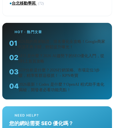
●
台北移動學苑
(72)
HOT · 熱門文章
01
2026我的商家驗證、排名優化全攻略！Google商家
申請不再卡關，輕鬆提升曝光！
02
SEO 是什麼？2026 AI趨勢下的SEO優化入門，從
0到上首頁攻略
03
STP分析是什麼？2026行銷策略、市場定位3步
驟，精準客群這樣抓！ - KPN奇寶
04
2026最新！Codex 是什麼？OpenAI 程式助手進化
揭秘，開發者必看功能亮點！
NEED HELP?
您的網站需要 SEO 優化嗎？