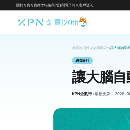
關於奇寶
奇寶徵才
聯絡我們
訂閱電子報
客戶登入
首頁
/
知識中心
/
網頁設計
/
讓大腦自動fo
網頁設計
讓大腦自動
KPN企劃部
•
最後更新：
2026.0