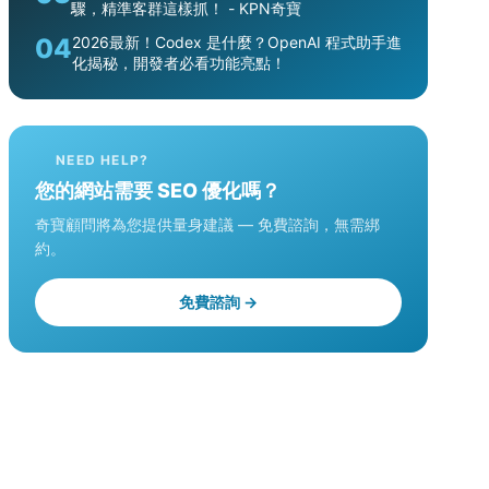
驟，精準客群這樣抓！ - KPN奇寶
04
2026最新！Codex 是什麼？OpenAI 程式助手進
化揭秘，開發者必看功能亮點！
NEED HELP?
您的網站需要 SEO 優化嗎？
奇寶顧問將為您提供量身建議 — 免費諮詢，無需綁
約。
免費諮詢 →