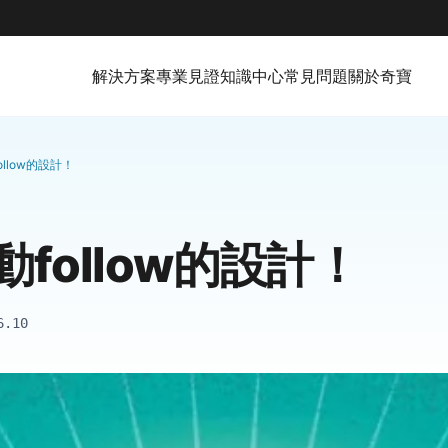
解決方案
專業見證
知識中心
常見問題
關於奇寶
llow的設計！
follow的設計！
6.10