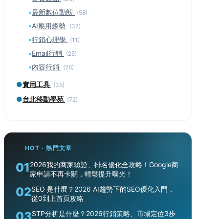
▪
最新數位動態
(58)
▪
AI應用趨勢
(37)
▪
行銷心理學
(11)
▪
Email行銷
(25)
▪
內容行銷
(26)
●
實用工具
(35)
●
台北移動學苑
(72)
HOT · 熱門文章
01
2026我的商家驗證、排名優化全攻略！Google商
家申請不再卡關，輕鬆提升曝光！
02
SEO 是什麼？2026 AI趨勢下的SEO優化入門，
從0到上首頁攻略
03
STP分析是什麼？2026行銷策略、市場定位3步