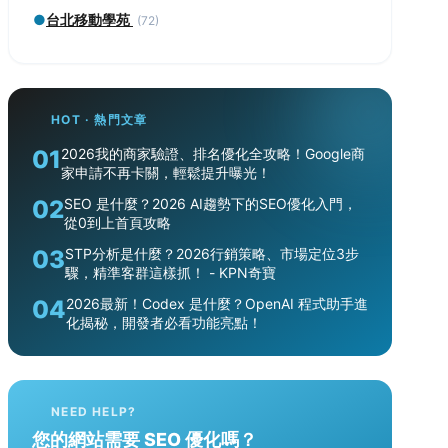
●
台北移動學苑
(72)
HOT · 熱門文章
01
2026我的商家驗證、排名優化全攻略！Google商
家申請不再卡關，輕鬆提升曝光！
02
SEO 是什麼？2026 AI趨勢下的SEO優化入門，
從0到上首頁攻略
03
STP分析是什麼？2026行銷策略、市場定位3步
驟，精準客群這樣抓！ - KPN奇寶
04
2026最新！Codex 是什麼？OpenAI 程式助手進
化揭秘，開發者必看功能亮點！
NEED HELP?
您的網站需要 SEO 優化嗎？