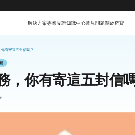
解決方案
專業見證
知識中心
常見問題
關於奇寶
，你有寄這五封信嗎？
行銷
務，你有寄這五封信
0