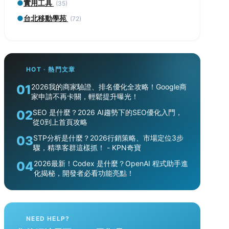
●
實用工具
(35)
●
台北移動學苑
(72)
HOT · 熱門文章
01
2026我的商家驗證、排名優化全攻略！Google商
家申請不再卡關，輕鬆提升曝光！
02
SEO 是什麼？2026 AI趨勢下的SEO優化入門，
從0到上首頁攻略
03
STP分析是什麼？2026行銷策略、市場定位3步
驟，精準客群這樣抓！ - KPN奇寶
04
2026最新！Codex 是什麼？OpenAI 程式助手進
化揭秘，開發者必看功能亮點！
NEED HELP?