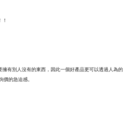
！！
要擁有別人沒有的東西，因此一個好產品更可以
透過人為的
詢價的急迫感。