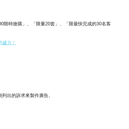
:00限時搶購」、「限量20套」、「限最快完成的30名客
的威力！
剛列出的訴求來製作廣告。