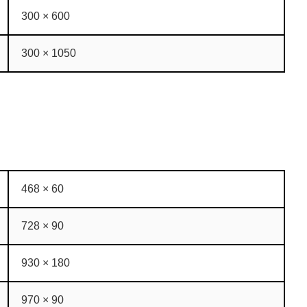
300 × 600
300 × 1050
468 × 60
728 × 90
930 × 180
970 × 90