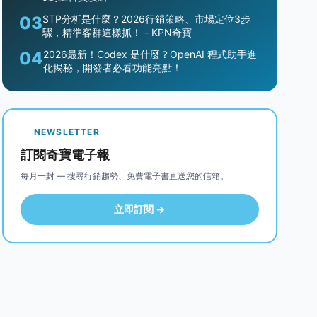
03
STP分析是什麼？2026行銷策略、市場定位3步
驟，精準客群這樣抓！ - KPN奇寶
04
2026最新！Codex 是什麼？OpenAI 程式助手進
化揭秘，開發者必看功能亮點！
NEWSLETTER
訂閱奇寶電子報
每月一封 — 搜尋行銷趨勢、免費電子書直送您的信箱。
立即訂閱 →