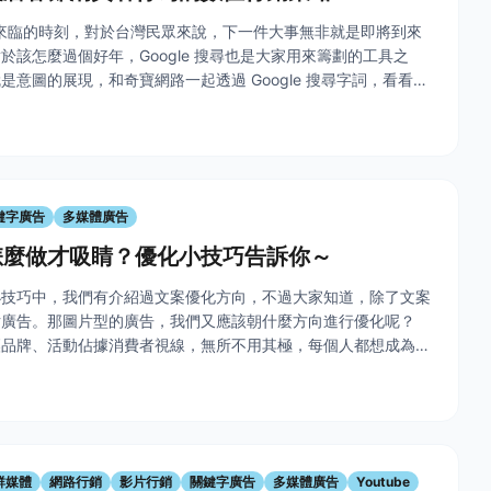
年來臨的時刻，對於台灣民眾來說，下一件大事無非就是即將到來
於該怎麼過個好年，Google 搜尋也是大家用來籌劃的工具之
是意圖的展現，和奇寶網路一起透過 Google 搜尋字詞，看看台
費者行為。 &nbsp; 根據Google統計，有超過一半
鍵字廣告
多媒體廣告
怎麼做才吸睛？優化小技巧告訴你～
小技巧中，我們有介紹過文案優化方向，不過大家知道，除了文案
片廣告。那圖片型的廣告，我們又應該朝什麼方向進行優化呢？
讓品牌、活動佔據消費者視線，無所不用其極，每個人都想成為最
但是很多時候，我們為了美感的呈現，卻忽略了許多促成點擊的關
群媒體
網路行銷
影片行銷
關鍵字廣告
多媒體廣告
Youtube