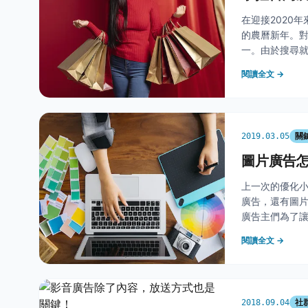
在迎接2020
的農曆新年。對
一。由於搜尋就
灣農曆春節前後消
閱讀全文 →
關
2019.03.05
圖片廣告
上一次的優化
廣告，還有圖
廣告主們為了
吸睛的廣告！
閱讀全文 →
鍵！ &nbsp;
社
2018.09.04