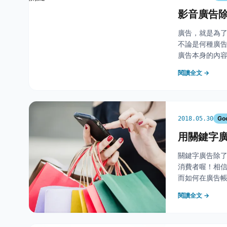
影音廣告
廣告，就是為
不論是何種廣告
廣告本身的內容，呈
發表的最新研
閱讀全文 →
Go
2018.05.30
用關鍵字
關鍵字廣告除
消費者喔！相
而如何在廣告帳
來確認： 公司
閱讀全文 →
性消費者比