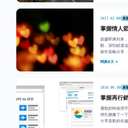
多
2017.02.08
掌握情人
節慶即將到來
動，深怕錯過
操作策略分享，
的消費者中，有
閱讀全文 →
者常瀏覽或使用
多
2016.06.30
掌握再行銷
通勤的時候用手機
掙扎猶豫了一
今早喜歡的衣服
鍵，&nbsp