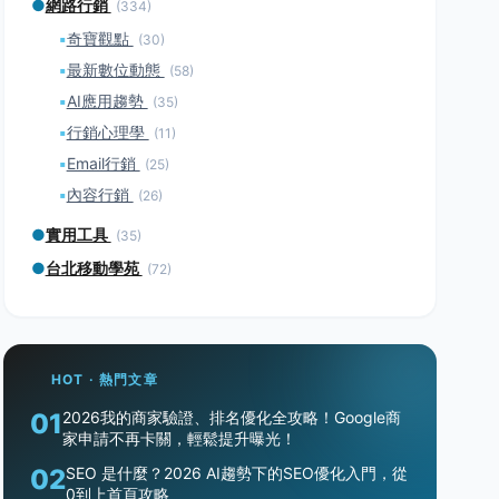
●
網路行銷
(334)
▪
奇寶觀點
(30)
▪
最新數位動態
(58)
▪
AI應用趨勢
(35)
▪
行銷心理學
(11)
▪
Email行銷
(25)
▪
內容行銷
(26)
●
實用工具
(35)
●
台北移動學苑
(72)
HOT · 熱門文章
01
2026我的商家驗證、排名優化全攻略！Google商
家申請不再卡關，輕鬆提升曝光！
02
SEO 是什麼？2026 AI趨勢下的SEO優化入門，從
0到上首頁攻略