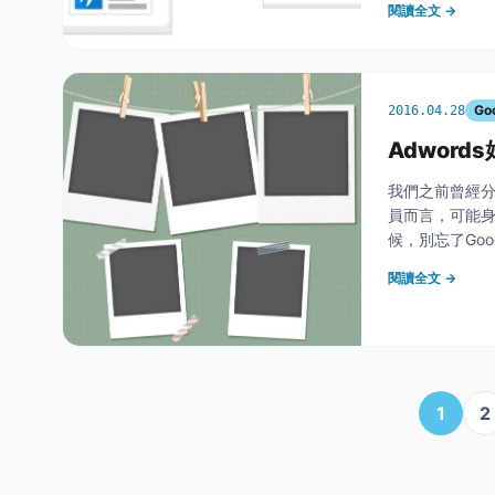
閱讀全文 →
作!
Go
2016.04.28
Adwor
我們之前曾經
員而言，可能
候，別忘了Goo
媒體廣告的小工
閱讀全文 →
告範
1
2