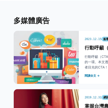
多媒體廣告
點
2023.12.15
行動呼籲（
行動呼籲（CT
的一環。本文透
者目光的CTA
素 文字：使用
閱讀全文 →
衡 顏
網
2019.12.31
掌握台灣