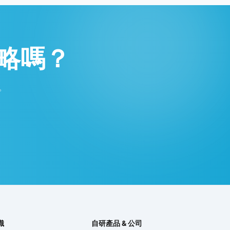
略嗎？
。
識
自研產品 & 公司