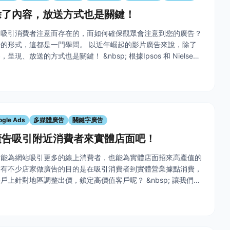
除了內容，放送方式也是關鍵！
了吸引消費者注意而存在的，而如何確保觀眾會注意到您的廣告？
的形式，這都是一門學問。 以近年崛起的影片廣告來說，除了
現、放送的方式也是關鍵！ &nbsp; 根據Ipsos 和 Nielsen
究結果指出，在評估影片廣告能否有效吸引觀眾目光時，廣
ogle Ads
多媒體廣告
關鍵字廣告
廣告吸引附近消費者來實體店面吧！
了能為網站吸引更多的線上消費者，也能為實體店面招來高產值的
信有不少店家做廣告的目的是在吸引消費者到實體營業據點消費，
戶上針對地區調整出價，鎖定高價值客戶呢？ &nbsp; 讓我們先
的營業性質是需要引導消費者到實體店面做購買嗎？ 公司的地區