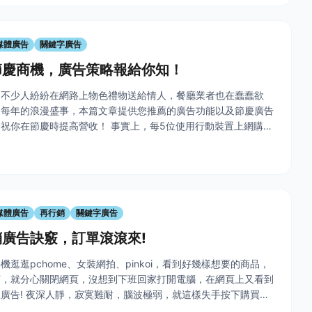
媒體廣告
關鍵字廣告
節慶商機，廣告策略報給你知！
，不少人紛紛在網路上物色禮物送給情人，餐廳業者也在蠢蠢欲
這每年的浪漫盛事，本篇文章提供您推薦的廣告功能以及節慶廣告
祝你在節慶時提高營收！ 事實上，每5位使用行動裝置上網購物
4人是在忙裡偷閒上網或者一心多用，由此可見，如何把握消費
的ap
媒體廣告
再行銷
關鍵字廣告
廣告訣竅，訂單滾滾來!
逛逛pchome、女裝網拍、pinkoi，看到好幾樣想要的商品，
下，就分心關閉網頁，沒想到下班回家打開電腦，在網頁上又看到
廣告! 夜深人靜，寂寞難耐，腦波極弱，就這樣失手按下購買
;立馬放入購物車結帳，這一切不是命中注定，而是再行銷廣告的傑