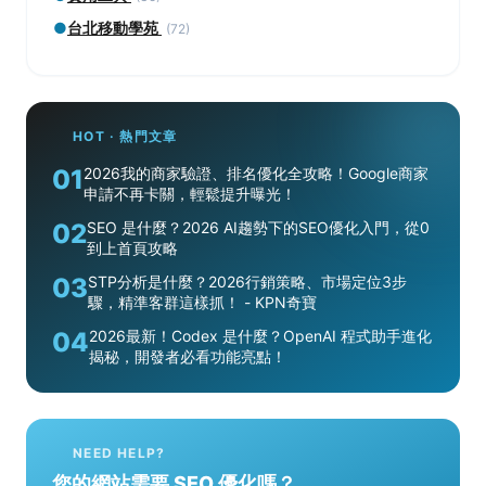
●
台北移動學苑
(72)
HOT · 熱門文章
01
2026我的商家驗證、排名優化全攻略！Google商家
申請不再卡關，輕鬆提升曝光！
02
SEO 是什麼？2026 AI趨勢下的SEO優化入門，從0
到上首頁攻略
03
STP分析是什麼？2026行銷策略、市場定位3步
驟，精準客群這樣抓！ - KPN奇寶
04
2026最新！Codex 是什麼？OpenAI 程式助手進化
揭秘，開發者必看功能亮點！
NEED HELP?
您的網站需要 SEO 優化嗎？