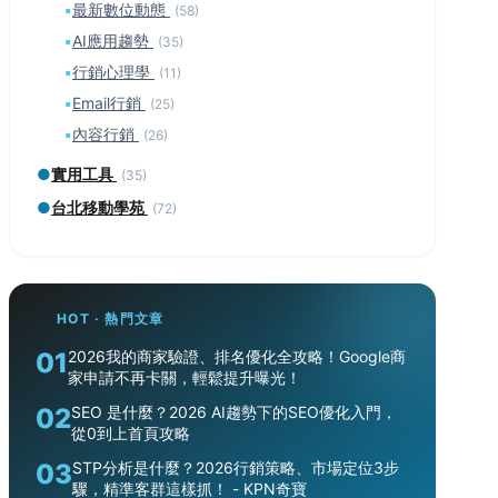
▪
最新數位動態
(58)
▪
AI應用趨勢
(35)
▪
行銷心理學
(11)
▪
Email行銷
(25)
▪
內容行銷
(26)
●
實用工具
(35)
●
台北移動學苑
(72)
HOT · 熱門文章
01
2026我的商家驗證、排名優化全攻略！Google商
家申請不再卡關，輕鬆提升曝光！
02
SEO 是什麼？2026 AI趨勢下的SEO優化入門，
從0到上首頁攻略
03
STP分析是什麼？2026行銷策略、市場定位3步
驟，精準客群這樣抓！ - KPN奇寶