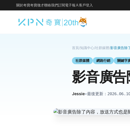
關於奇寶
奇寶徵才
聯絡我們
訂閱電子報
客戶登入
首頁
/
知識中心
/
社群媒體
/
影音廣告除
社群媒體
網路行銷
關鍵字
影音廣告
Jessie
•
最後更新：
2026.06.1