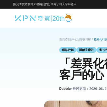
關於奇寶
奇寶徵才
聯絡我們
訂閱電子報
客戶登入
首頁
/
知識中心
/
網路行銷
/
「差異化行
網路行銷
關鍵字廣告
影片
「差異化
客戶的心
Debbie
•
最後更新：
2026.06.1