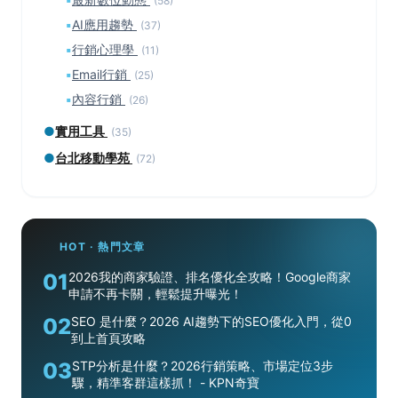
(58)
▪
AI應用趨勢
(37)
▪
行銷心理學
(11)
▪
Email行銷
(25)
▪
內容行銷
(26)
●
實用工具
(35)
●
台北移動學苑
(72)
HOT · 熱門文章
01
2026我的商家驗證、排名優化全攻略！Google商家
申請不再卡關，輕鬆提升曝光！
02
SEO 是什麼？2026 AI趨勢下的SEO優化入門，從0
到上首頁攻略
03
STP分析是什麼？2026行銷策略、市場定位3步
驟，精準客群這樣抓！ - KPN奇寶