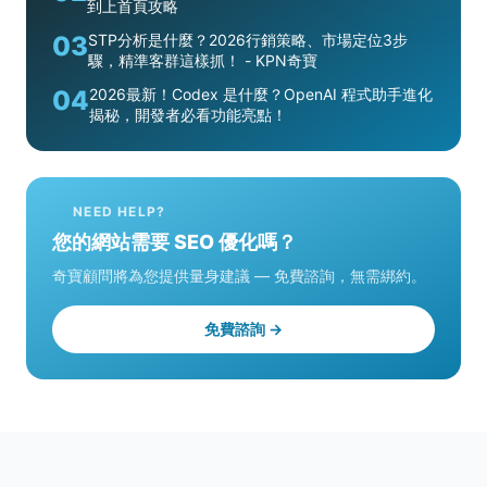
到上首頁攻略
03
STP分析是什麼？2026行銷策略、市場定位3步
驟，精準客群這樣抓！ - KPN奇寶
04
2026最新！Codex 是什麼？OpenAI 程式助手進化
揭秘，開發者必看功能亮點！
NEED HELP?
您的網站需要 SEO 優化嗎？
奇寶顧問將為您提供量身建議 — 免費諮詢，無需綁約。
免費諮詢 →