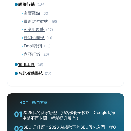
●
網路行銷
(336)
▪
奇寶觀點
(30)
▪
最新數位動態
(58)
▪
AI應用趨勢
(37)
▪
行銷心理學
(11)
▪
Email行銷
(25)
▪
內容行銷
(26)
●
實用工具
(35)
●
台北移動學苑
(72)
HOT · 熱門文章
01
2026我的商家驗證、排名優化全攻略！Google商家
申請不再卡關，輕鬆提升曝光！
02
SEO 是什麼？2026 AI趨勢下的SEO優化入門，從0