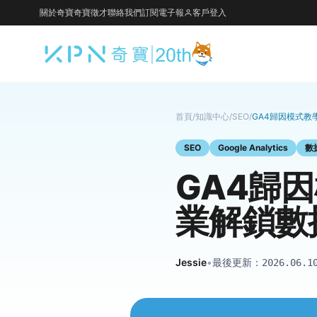
關於奇寶
奇寶徵才
聯絡我們
訂閱電子報
客戶登入
首頁
/
知識中心
/
SEO
/
GA4歸因模式
SEO
Google Analytics
數
GA4歸
業解鎖數
Jessie
•
最後更新：
2026.06.1