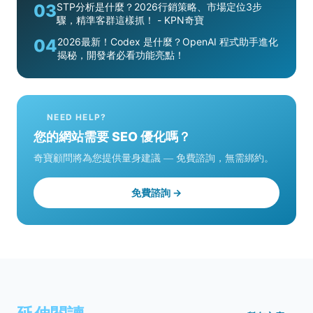
03
STP分析是什麼？2026行銷策略、市場定位3步
驟，精準客群這樣抓！ - KPN奇寶
04
2026最新！Codex 是什麼？OpenAI 程式助手進化
揭秘，開發者必看功能亮點！
NEED HELP?
您的網站需要 SEO 優化嗎？
奇寶顧問將為您提供量身建議 — 免費諮詢，無需綁約。
免費諮詢 →