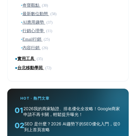
▪
奇寶觀點
(30)
▪
最新數位動態
(58)
▪
AI應用趨勢
(37)
▪
行銷心理學
(11)
▪
Email行銷
(25)
▪
內容行銷
(26)
●
實用工具
(35)
●
台北移動學苑
(72)
HOT · 熱門文章
01
2026我的商家驗證、排名優化全攻略！Google商家
申請不再卡關，輕鬆提升曝光！
02
SEO 是什麼？2026 AI趨勢下的SEO優化入門，從0
到上首頁攻略