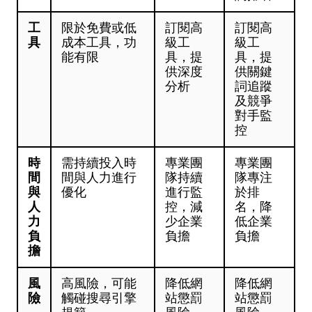
工
限於免費或低
訂閱高
訂閱高
具
成本工具，功
級工
級工
能有限
具，提
具，提
供深度
供關鍵
分析
詞追蹤
及競爭
對手監
控
時
需持續投入時
專業團
專業團
間
間與人力進行
隊持續
隊專注
與
優化
進行監
於排
人
控，減
名，降
力
少企業
低企業
負
負擔
負擔
擔
風
高風險，可能
降低網
降低網
險
觸碰搜尋引擎
站懲罰
站懲罰