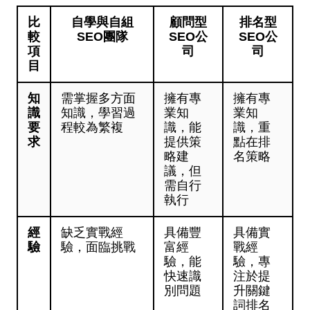
比
自學與自組
顧問型
排名型
較
SEO團隊
SEO公
SEO公
項
司
司
目
知
需掌握多方面
擁有專
擁有專
識
知識，學習過
業知
業知
要
程較為繁複
識，能
識，重
求
提供策
點在排
略建
名策略
議，但
需自行
執行
經
缺乏實戰經
具備豐
具備實
驗
驗，面臨挑戰
富經
戰經
驗，能
驗，專
快速識
注於提
別問題
升關鍵
詞排名