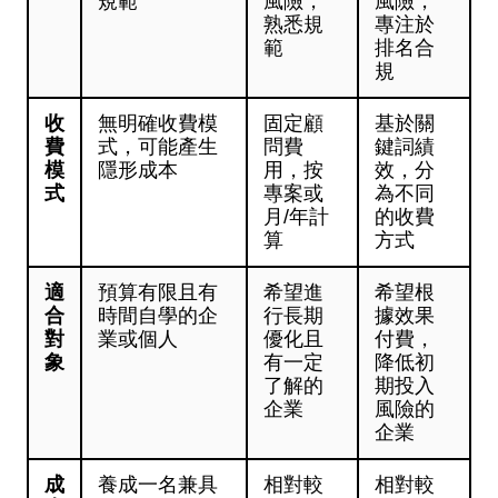
規範
風險，
風險，
熟悉規
專注於
範
排名合
規
收
無明確收費模
固定顧
基於關
費
式，可能產生
問費
鍵詞績
模
隱形成本
用，按
效，分
式
專案或
為不同
月/年計
的收費
算
方式
適
預算有限且有
希望進
希望根
合
時間自學的企
行長期
據效果
對
業或個人
優化且
付費，
象
有一定
降低初
了解的
期投入
企業
風險的
企業
成
養成一名兼具
相對較
相對較