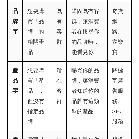
品
想要購
既
鞏固既有客
奇寶
牌
買「品
有
群，讓消費
網
字
牌」的
客
者在搜尋你
路、
相關產
群
的品牌時，
客樂
品
能看見你
寶
產
想要購
潛
曝光你的品
關鍵
品
買「產
在
牌，讓消費
字廣
字
品」，
客
者知道你的
告服
但沒有
群
品牌有這類
務、
指定品
型的產品
SEO
牌
服務