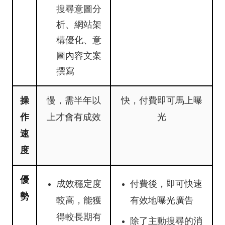
搜尋意圖分
析、網站架
構優化、意
圖內容文案
撰寫
操
慢，需半年以
快，付費即可馬上曝
作
上才會有成效
光
速
度
優
成效穩定度
付費後，即可快速
勢
較高，能獲
有效地曝光廣告
得較長期有
除了主動搜尋的消