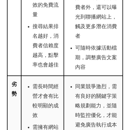
效的免費流
費者外，還可以曝
量
光到聯播網站上，
搜尋結果排
觸及更多潛在消費
名越好，消
者
費者信賴度
可隨時依據活動檔
越高，點擊
期，調整廣告文案
率也會越佳
內容
劣
需長時間經
同業競爭激烈，需
勢
營才會有比
有良好的關鍵字策
較明顯的成
略規劃能力，並隨
效
時監控優化，才能
避免廣告執行成本
需擁有網站